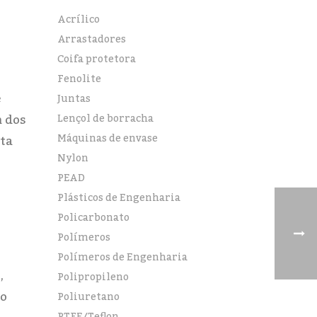
Acrílico
Arrastadores
Coifa protetora
Fenolite
e
Juntas
m dos
Lençol de borracha
Máquinas de envase
nta
Nylon
PEAD
Plásticos de Engenharia
Policarbonato
Polímeros
Polímeros de Engenharia
,
Polipropileno
 o
Poliuretano