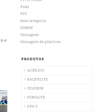
PTFE/Teflon
Puks
PVC
Sem categoria
UHMW
Usinagem
o e
Usinagem de plásticos
PRODUTOS
ACRÍLICO
BAQUELITE
CELERON
FENOLITE
GPO-3