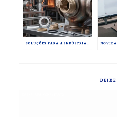
SOLUÇÕES PARA A INDÚSTRIA TERMOINDUSTRIAL: USINABILIDADE E POLÍMEROS DE ALTA PERFORMANCE PARA ALTAS TEMPERATURAS
DEIXE