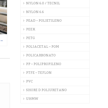
NYLON 6.0 / TECNIL
NYLON 6.6
PEAD – POLIETILENO
PEEK
PETG
INDÚSTRIA ALIMENTÍCIA: COMO A USINAGEM DE POLÍMEROS GARANTE SEGURANÇA SANITÁRIA E EVITA CONTAMINAÇÕES
POLIACETAL – POM
POLICARBONATO
PP – POLIPROPILENO
PTFE – TEFLON
PVC
SHORE D POLIURETANO
UHMW