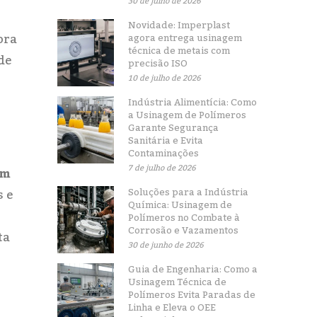
30 de julho de 2026
Novidade: Imperplast
ora
agora entrega usinagem
técnica de metais com
de
precisão ISO
10 de julho de 2026
Indústria Alimentícia: Como
a Usinagem de Polímeros
Garante Segurança
Sanitária e Evita
Contaminações
7 de julho de 2026
um
Soluções para a Indústria
s e
Química: Usinagem de
Polímeros no Combate à
Corrosão e Vazamentos
ta
30 de junho de 2026
Guia de Engenharia: Como a
Usinagem Técnica de
Polímeros Evita Paradas de
Linha e Eleva o OEE