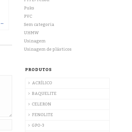
PTFE/Teflon
Puks
PVC
INDÚSTRIA ALIMENTÍCIA: COMO A USINAGEM DE POLÍMEROS GARANTE SEGURANÇA SANITÁRIA E EVITA CONTAMINAÇÕES
Sem categoria
UHMW
Usinagem
Usinagem de plásticos
PRODUTOS
ACRÍLICO
BAQUELITE
CELERON
FENOLITE
GPO-3