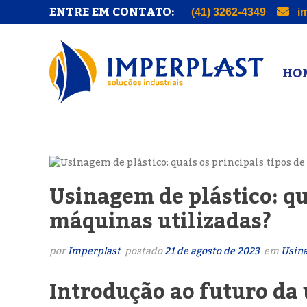
ENTRE EM CONTATO:
(41) 3262-4349
im
HOM
Usinagem de plástico: qua
máquinas utilizadas?
por
Imperplast
postado
21 de agosto de 2023
em
Usina
Introdução ao futuro da