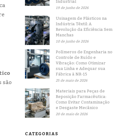
Industrial
ca
19 de junho de 2026
re
Usinagem de Plásticos na
Indústria Têxtil: A
Revolução da Eficiência Sem
Manchas
10 de junho de 2026
Polímeros de Engenharia no
Controle de Ruído e
Vibração: Como Otimizar
sua Linha e Adequar sua
tico
Fábrica à NR-15
25 de maio de 2026
s são
Materiais para Peças de
Reposição Farmacêutica:
Como Evitar Contaminação
e Desgaste Mecânico
20 de maio de 2026
CATEGORIAS