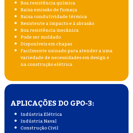
Boa resistência química
Baixa emissão de fumaça
Baixa condutividade térmica
Resistente a impacto e à abrasão
Boa resistência mecânica
Pode ser moldado
Disponíveis em chapas
Facilmente usinado para atender a uma
variedade de necessidades em design e
na construção elétrica
APLICAÇÕES DO GPO-3:
Indústria Elétrica
Indústria Naval
Construção Civil