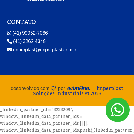
CONTATO
(41) 99952-7066
(41) 3262-4349
imperplast@imperplast.com.br
Imperplast
desenvolvido com
por
Soluções Industriais © 2023
_linkedin_partner_id = "8238209";
window._linkedin_data_partner_ids =
window._linkedin_data_partner_ids || [];
window._linkedin_data_partner_ids.push(_linkedin_partner_