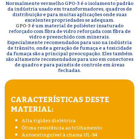
Normalmente vermelho GPO-3 é o isolamento padrão
da indústria usado em transformadores, quadros de
distribuição e para muitas aplicações onde suas
excelentes propriedades se adequam.
GPO-3
é um material de poliéster insaturado
reforçado com fibra de vidro reforçada com fibra de
vidro e preenchido com minerais.
Especialmente recomendados para uso na indústria
de trânsito, onde a geração de fumaça e a toxicidade
da fumaça são a principal preocupação. Eles também
são altamente recomendados para uso em conectores
de quadro e para painéis de controle em áreas
fechadas.
CARACTERÍSTICAS DESTE
MATERIAL:
Alta rigidez dielétrica
Ótima resistência ao trilhamento
Autoextinguível à chama UL-94