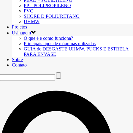
PEAD – POLIETILENO
PP – POLIPROPILENO
PVC
SHORE D POLIURETANO
UHMW
Projetos
Usinagem
O que é e como funciona?
Principais tipos de máquinas utilizadas
GUIA de DESGASTE UHMW, PUCKS E ESTRELA
PARA ENVASE
Sobre
Contato