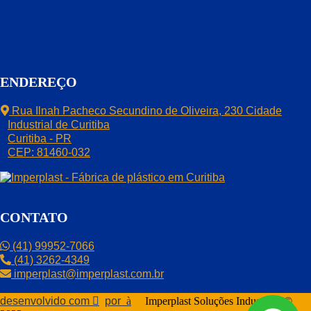
ENDEREÇO
Rua Ilnah Pacheco Secundino de Oliveira, 230 Cidade
Industrial de Curitiba
Curitiba - PR
CEP: 81460-032
CONTATO
(41) 99952-7066
(41) 3262-4349
imperplast@imperplast.com.br
desenvolvido com
por
Imperplast Soluções Industriais ©