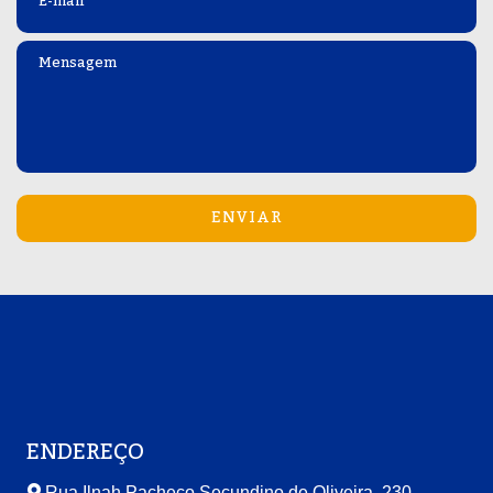
Mensagem
*
ENDEREÇO
Rua Ilnah Pacheco Secundino de Oliveira, 230