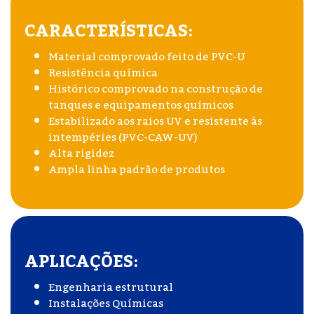
CARACTERÍSTICAS:
Material comprovado feito de PVC-U
Resistência química
Histórico comprovado na construção de
tanques e equipamentos químicos
Estabilizado aos raios UV e resistente às
intempéries (PVC-CAW-UV)
Alta rigidez
Ampla linha padrão de produtos
APLICAÇÕES:
Engenharia estrutural
Instalações Químicas