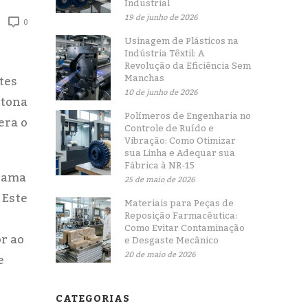
Industrial
19 de junho de 2026
0
Usinagem de Plásticos na
Indústria Têxtil: A
Revolução da Eficiência Sem
Manchas
tes
10 de junho de 2026
 tona
Polímeros de Engenharia no
era o
Controle de Ruído e
Vibração: Como Otimizar
sua Linha e Adequar sua
Fábrica à NR-15
grama
25 de maio de 2026
 Este
Materiais para Peças de
Reposição Farmacêutica:
Como Evitar Contaminação
r ao
e Desgaste Mecânico
20 de maio de 2026
e
CATEGORIAS