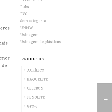
PTFE/Teflon
Puks
PVC
Sem categoria
meros
UHMW
Usinagem
Usinagem de plásticos
mais
menor
PRODUTOS
 de
ACRÍLICO
BAQUELITE
CELERON
FENOLITE
GPO-3