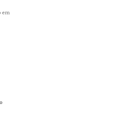
o em
o