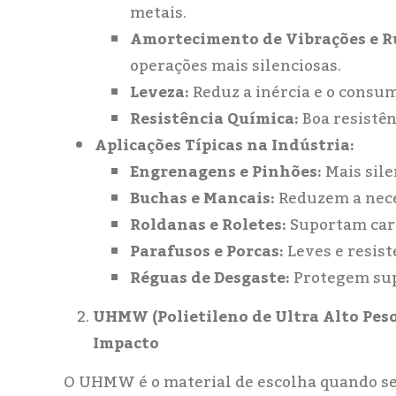
metais.
Amortecimento de Vibrações e R
operações mais silenciosas.
Leveza:
Reduz a inércia e o consum
Resistência Química:
Boa resistên
Aplicações Típicas na Indústria:
Engrenagens e Pinhões:
Mais sile
Buchas e Mancais:
Reduzem a neces
Roldanas e Roletes:
Suportam carg
Parafusos e Porcas:
Leves e resist
Réguas de Desgaste:
Protegem sup
UHMW (Polietileno de Ultra Alto Peso 
Impacto
O UHMW é o material de escolha quando se