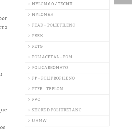
NYLON 6.0 / TECNIL
NYLON 6.6
por
PEAD – POLIETILENO
rro
PEEK
PETG
POLIACETAL – POM
POLICARBONATO
u
PP – POLIPROPILENO
PTFE – TEFLON
PVC
que
SHORE D POLIURETANO
UHMW
tos