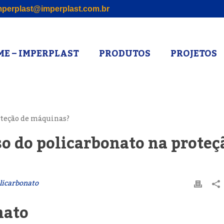
perplast@imperplast.com.br
E – IMPERPLAST
PRODUTOS
PROJETOS
so do policarbonato na proteç
licarbonato
nato