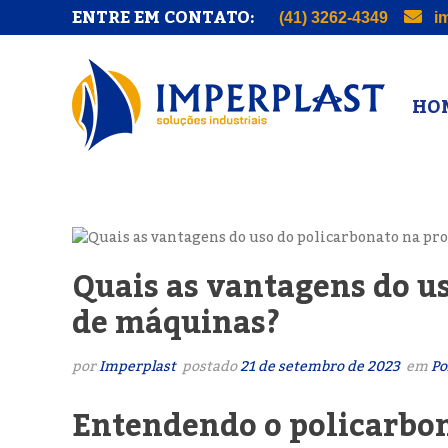
ENTRE EM CONTATO:
(41) 3262-4349
im
HOM
Quais as vantagens do u
de máquinas?
por
Imperplast
postado
21 de setembro de 2023
em
Po
Entendendo o policarbo