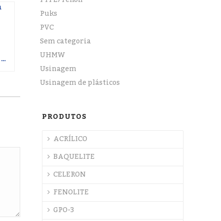
PTFE/Teflon
Puks
PVC
Sem categoria
UHMW
INDÚSTRIA ALIMENTÍCIA: COMO A USINAGEM DE POLÍMEROS GARANTE SEGURANÇA SANITÁRIA E EVITA CONTAMINAÇÕES
Usinagem
Usinagem de plásticos
PRODUTOS
ACRÍLICO
BAQUELITE
CELERON
FENOLITE
GPO-3