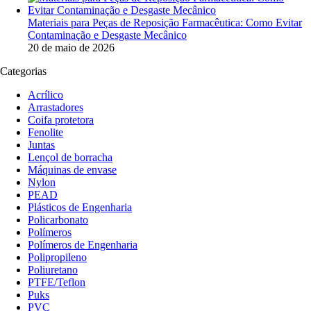
Materiais para Peças de Reposição Farmacêutica: Como Evitar
Contaminação e Desgaste Mecânico
20 de maio de 2026
Categorias
Acrílico
Arrastadores
Coifa protetora
Fenolite
Juntas
Lençol de borracha
Máquinas de envase
Nylon
PEAD
Plásticos de Engenharia
Policarbonato
Polímeros
Polímeros de Engenharia
Polipropileno
Poliuretano
PTFE/Teflon
Puks
PVC