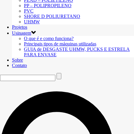
PEAD – POLIETILENO
PP – POLIPROPILENO
PVC
SHORE D POLIURETANO
UHMW
Projetos
Usinagem
O que é e como funciona?
Principais tipos de máquinas utilizadas
GUIA de DESGASTE UHMW, PUCKS E ESTRELA
PARA ENVASE
Sobre
Contato