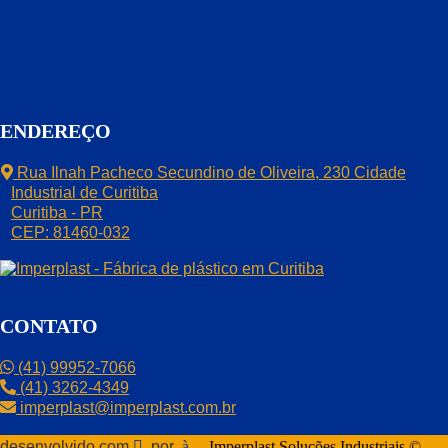
ENDEREÇO
Rua Ilnah Pacheco Secundino de Oliveira, 230 Cidade
Industrial de Curitiba
Curitiba - PR
CEP: 81460-032
CONTATO
(41) 99952-7066
(41) 3262-4349
imperplast@imperplast.com.br
desenvolvido com
por
Imperplast Soluções Industriais ©