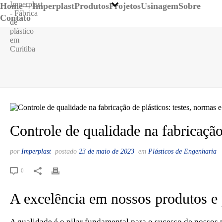
Home – Imperplast
Produtos
Projetos
Usinagem
Sobre
Contato
Controle de qualidade na fabricação
por
Imperplast
postado
23 de maio de 2023
em
Plásticos de Engenharia
0
A excelência em nossos produtos e
A qualidade é o pilar fundamental para o sucesso de nossos