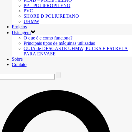
PEAD – POLIETILENO
PP – POLIPROPILENO
PVC
SHORE D POLIURETANO
UHMW
Projetos
Usinagem
O que é e como funciona?
Principais tipos de máquinas utilizadas
GUIA de DESGASTE UHMW, PUCKS E ESTRELA
PARA ENVASE
Sobre
Contato