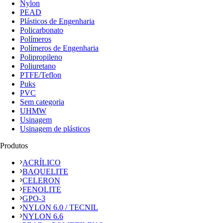
Nylon
PEAD
Plásticos de Engenharia
Policarbonato
Polímeros
Polímeros de Engenharia
Polipropileno
Poliuretano
PTFE/Teflon
Puks
PVC
Sem categoria
UHMW
Usinagem
Usinagem de plásticos
Produtos
ACRÍLICO
BAQUELITE
CELERON
FENOLITE
GPO-3
NYLON 6.0 / TECNIL
NYLON 6.6