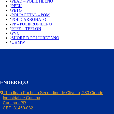
PEAD – POLIETILENO
PEEK
PETG
POLIACETAL – POM
POLICARBONATO
PP – POLIPROPILENO
PTFE – TEFLON
PVC
SHORE D POLIURETANO
UHMW
ENDEREÇO
Rua Ilnah Pacheco Secundino de Oliveira, 230 Cidade
Industrial de Curitiba
Curitiba - PR
CEP: 81460-032